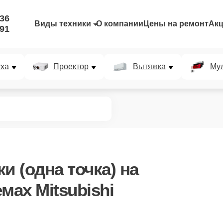
-36
Виды техники
О компании
Цены на ремонт
Ак
-91
уха
Проектор
Вытяжка
Мул
и (одна точка)
на
мах Mitsubishi