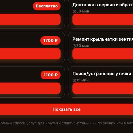
Доставка в сервис и обрат
Бесплатно
30 мин
Ремонт крыльчатки венти
1700 ₽
30 мин
Поиск/устранение утечки
1100 ₽
15 мин
Показать всё
олный список услуг для «
Мульти сплит-системы
» — по звонку или в ча