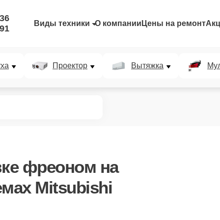
-36
Виды техники
О компании
Цены на ремонт
Ак
-91
уха
Проектор
Вытяжка
Мул
вке фреоном
на
мах Mitsubishi