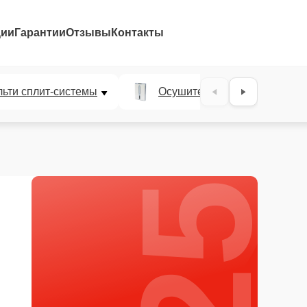
ции
Гарантии
Отзывы
Контакты
25%
ьти сплит-системы
Осушители воздуха