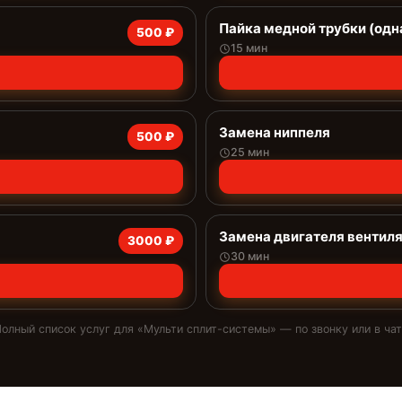
Пайка медной трубки (одн
500 ₽
15 мин
Замена ниппеля
500 ₽
25 мин
Замена двигателя вентил
3000 ₽
30 мин
олный список услуг для «
Мульти сплит-системы
» — по звонку или в ча