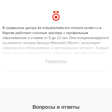
В сервисном центре kir.mitsubishielectric-remont-center.ru в
Кирове работают опытные мастера с профильным
образованием и стажем от 5 до 12 лет. Они специализируются
на ремонте техники бренда Mitsubishi Electric, используют
современное оборудование и оригинальные запчасти. Каждый
инженер регулярно проходит обучение и сертификацию, что
позволяет быстро и точноdiagnostikировать поломки и
Развернуть
восстанавливать технику с сохранением гарантии до 3 лет.
Наши мастера решают сложные случаи: от замены матриц и
материнских плат до ремонта после залития и восстановления
данных. Благодаря высокой квалификации и ответственному
подходу клиенты получают быстрый, качественный ремонт и
понятные объяснения по результатам диагностики.
Вопросы и ответы