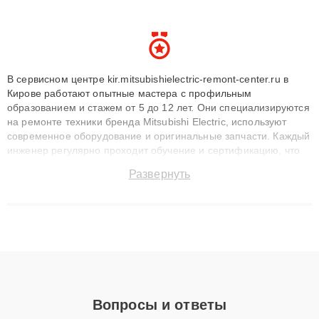
В сервисном центре kir.mitsubishielectric-remont-center.ru в
Кирове работают опытные мастера с профильным
образованием и стажем от 5 до 12 лет. Они специализируются
на ремонте техники бренда Mitsubishi Electric, используют
современное оборудование и оригинальные запчасти. Каждый
инженер регулярно проходит обучение и сертификацию, что
позволяет быстро и точноdiagnostikировать поломки и
Развернуть
восстанавливать технику с сохранением гарантии до 3 лет.
Наши мастера решают сложные случаи: от замены матриц и
материнских плат до ремонта после залития и восстановления
данных. Благодаря высокой квалификации и ответственному
подходу клиенты получают быстрый, качественный ремонт и
понятные объяснения по результатам диагностики.
Вопросы и ответы