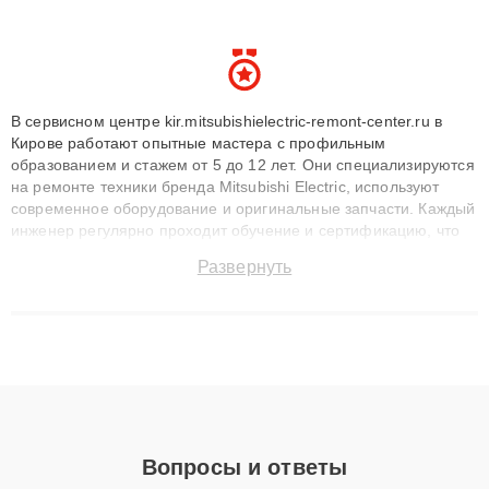
В сервисном центре kir.mitsubishielectric-remont-center.ru в
Кирове работают опытные мастера с профильным
образованием и стажем от 5 до 12 лет. Они специализируются
на ремонте техники бренда Mitsubishi Electric, используют
современное оборудование и оригинальные запчасти. Каждый
инженер регулярно проходит обучение и сертификацию, что
позволяет быстро и точноdiagnostikировать поломки и
Развернуть
восстанавливать технику с сохранением гарантии до 3 лет.
Наши мастера решают сложные случаи: от замены матриц и
материнских плат до ремонта после залития и восстановления
данных. Благодаря высокой квалификации и ответственному
подходу клиенты получают быстрый, качественный ремонт и
понятные объяснения по результатам диагностики.
Вопросы и ответы