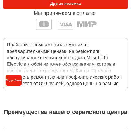
Другая поломка
Мы принимаем к оплате:
Прайс-лист поможет ознакомиться с
предварительными ценами на ремонт или
обслуживание осушителей воздуха Mitsubishi
Electric в любой из точек обслуживания, которые
расположены по всему городу Киров. Средняя
стоимость ремонтных или профилактических работ
Подробнее
начинается от 850 рублей, однако цены на разные
виды комплектующих могут различаться. Полную
стоимость работ с учётом запчастей или расходных
материалов необходимо уточнять со специалистом
службы заботы о клиентах. Для расчета итоговой
Преимущества нашего сервисного центра
стоимости ремонта - достаточно позвонить по
телефону горячей линии
+7 (958) 295-29-36
или
оставить заявку на нашем сайте Mitsubishielectric-