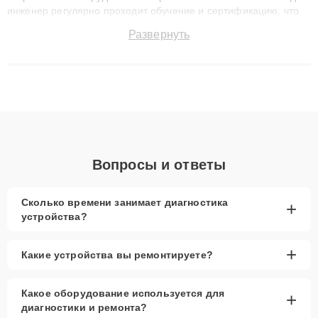
инженер регулярно проходит обучение и сертификацию, что
позволяет быстро и точноdiagnostikировать поломки и
Развернуть
восстанавливать технику с сохранением гарантии до 3 лет.
Наши мастера решают сложные случаи: от замены матриц и
материнских плат до ремонта после залития и восстановления
данных. Благодаря высокой квалификации и ответственному
подходу клиенты получают быстрый, качественный ремонт и
понятные объяснения по результатам диагностики.
Вопросы и ответы
Сколько времени занимает диагностика
+
устройства?
+
Какие устройства вы ремонтируете?
Какое оборудование используется для
+
диагностики и ремонта?