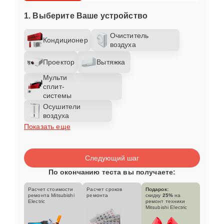
1. Выберите Ваше устройство
Очиститель
Кондиционер
воздуха
Проектор
Вытяжка
Мульти
сплит-
системы
Осушители
воздуха
Показать еще
Следующий шаг
По окончанию теста вы получаете:
Расчет стоимости
Расчет сроков
Подарок:
ремонта Mitsubishi
ремонта
скидку
25%
на
Electric
ремонт техники
Mitsubishi Electric