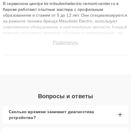
В сервисном центре kir.mitsubishielectric-remont-center.ru в
Кирове работают опытные мастера с профильным
образованием и стажем от 5 до 12 лет. Они специализируются
на ремонте техники бренда Mitsubishi Electric, используют
современное оборудование и оригинальные запчасти. Каждый
инженер регулярно проходит обучение и сертификацию, что
позволяет быстро и точноdiagnostikировать поломки и
Развернуть
восстанавливать технику с сохранением гарантии до 3 лет.
Наши мастера решают сложные случаи: от замены матриц и
материнских плат до ремонта после залития и восстановления
данных. Благодаря высокой квалификации и ответственному
подходу клиенты получают быстрый, качественный ремонт и
понятные объяснения по результатам диагностики.
Вопросы и ответы
Сколько времени занимает диагностика
+
устройства?