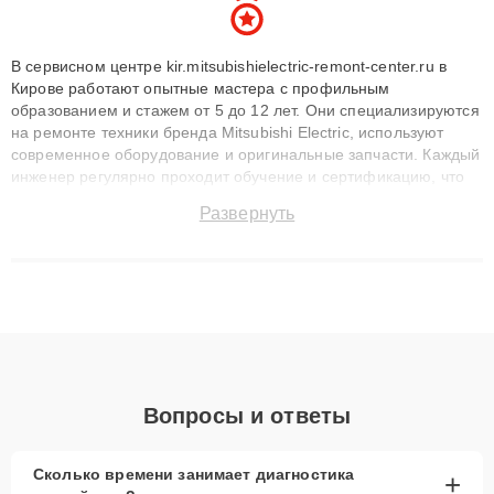
В сервисном центре kir.mitsubishielectric-remont-center.ru в
Кирове работают опытные мастера с профильным
образованием и стажем от 5 до 12 лет. Они специализируются
на ремонте техники бренда Mitsubishi Electric, используют
современное оборудование и оригинальные запчасти. Каждый
инженер регулярно проходит обучение и сертификацию, что
позволяет быстро и точноdiagnostikировать поломки и
Развернуть
восстанавливать технику с сохранением гарантии до 3 лет.
Наши мастера решают сложные случаи: от замены матриц и
материнских плат до ремонта после залития и восстановления
данных. Благодаря высокой квалификации и ответственному
подходу клиенты получают быстрый, качественный ремонт и
понятные объяснения по результатам диагностики.
Вопросы и ответы
Сколько времени занимает диагностика
+