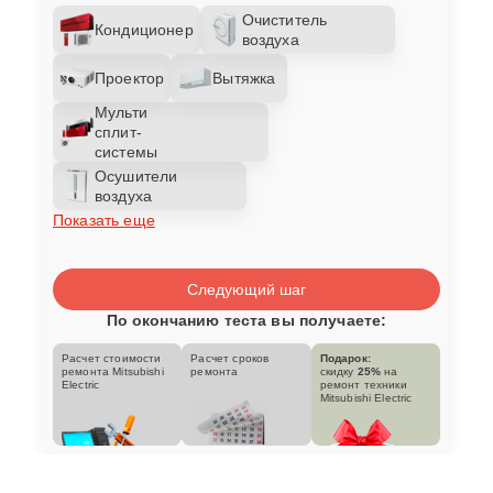
Очиститель
Кондиционер
воздуха
Проектор
Вытяжка
Мульти
сплит-
системы
Осушители
воздуха
Показать еще
Следующий шаг
По окончанию теста вы получаете:
Расчет стоимости
Расчет сроков
Подарок:
ремонта Mitsubishi
ремонта
скидку
25%
на
Electric
ремонт техники
Mitsubishi Electric