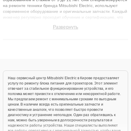
на ремонте техники бренда Mitsubishi Electric, используют
современное оборудование и оригинальные запчасти. Каждый
инженер регулярно проходит обучение и сертификацию, что
позволяет быстро и точноdiagnostikировать поломки и
Развернуть
восстанавливать технику с сохранением гарантии до 3 лет.
Наши мастера решают сложные случаи: от замены матриц и
материнских плат до ремонта после залития и восстановления
данных. Благодаря высокой квалификации и ответственному
подходу клиенты получают быстрый, качественный ремонт и
понятные объяснения по результатам диагностики.
Наш сервисный центр Mitsubishi Electric в Кирове предоставляет
услугу по ремонту блока питания для проекторов. Этот элемент
отвечает за стабильное функционирование устройства, и его
поломка может привести к отключению или некорректной работе.
Мы предлагаем ремонт с минимальными сроками по выгодным
ценам. В наличии всегда есть оригинальные запчасти и
качественные аналоги, что позволяет быстро провести
диагностику и устранение неполадок. Один раз обратившись к
нам, можно быть уверенным в долгосрочности результатов и
надежности работы устройства. Наши специалисты выполняют
все работы оперативно и с максимальной точностью, чтобы ваше