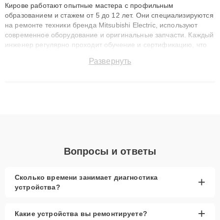
Кирове работают опытные мастера с профильным
образованием и стажем от 5 до 12 лет. Они специализируются
на ремонте техники бренда Mitsubishi Electric, используют
современное оборудование и оригинальные запчасти. Каждый
инженер регулярно проходит обучение и сертификацию, что
позволяет быстро и точноdiagnostikировать поломки и
Развернуть
восстанавливать технику с сохранением гарантии до 3 лет.
Наши мастера решают сложные случаи: от замены матриц и
материнских плат до ремонта после залития и восстановления
данных. Благодаря высокой квалификации и ответственному
подходу клиенты получают быстрый, качественный ремонт и
понятные объяснения по результатам диагностики.
Вопросы и ответы
Сколько времени занимает диагностика
+
устройства?
+
Какие устройства вы ремонтируете?