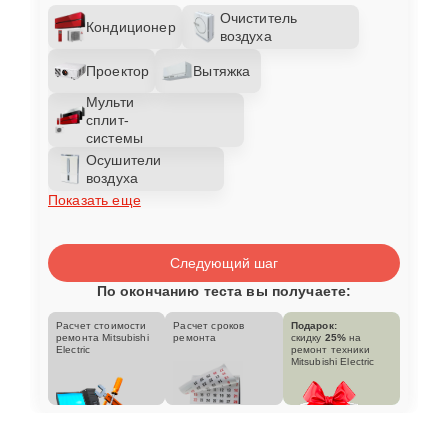
Очиститель
Кондиционер
воздуха
Проектор
Вытяжка
Мульти
сплит-
системы
Осушители
воздуха
Показать еще
Следующий шаг
По окончанию теста вы получаете:
Расчет стоимости
Расчет сроков
Подарок:
ремонта Mitsubishi
ремонта
скидку
25%
на
Electric
ремонт техники
Mitsubishi Electric