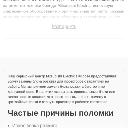
на ремонте техники бренда Mitsubishi Electric, используют
современное оборудование и оригинальные запчасти. Каждый
инженер регулярно проходит обучение и сертификацию, что
позволяет быстро и точноdiagnostikировать поломки и
Развернуть
восстанавливать технику с сохранением гарантии до 3 лет.
Наши мастера решают сложные случаи: от замены матриц и
материнских плат до ремонта после залития и восстановления
данных. Благодаря высокой квалификации и ответственному
подходу клиенты получают быстрый, качественный ремонт и
понятные объяснения по результатам диагностики.
Наш сервисный центр Mitsubishi Electric в Кирове предоставляет
услугу замены блока розжига для проекторов с гарантией на
работу. Мы выполняем замену блока розжига быстро и по
доступной цене. В наличии всегда есть оригинальные блоки или
качественные аналоги, что позволяет выполнить замену в
кратчайшие сроки и вернуть проектор в рабочее состояние.
Частые причины поломки
Износ блока розжига.