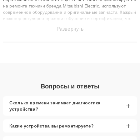
на ремонте техники бренда Mitsubishi Electric, используют
современное оборудование и оригинальные запчасти. Каждый
инженер регулярно проходит обучение и сертификацию, что
позволяет быстро и точноdiagnostikировать поломки и
Развернуть
восстанавливать технику с сохранением гарантии до 3 лет.
Наши мастера решают сложные случаи: от замены матриц и
материнских плат до ремонта после залития и восстановления
данных. Благодаря высокой квалификации и ответственному
подходу клиенты получают быстрый, качественный ремонт и
понятные объяснения по результатам диагностики.
Вопросы и ответы
Сколько времени занимает диагностика
+
устройства?
+
Какие устройства вы ремонтируете?