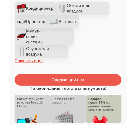
Очиститель
Кондиционер
воздуха
Проектор
Вытяжка
Мульти
сплит-
системы
Осушители
воздуха
Показать еще
Следующий шаг
По окончанию теста вы получаете:
Расчет стоимости
Расчет сроков
Подарок:
ремонта Mitsubishi
ремонта
скидку
25%
на
Electric
ремонт техники
Mitsubishi Electric