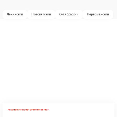
Ленинский
Нововятский
Октябрьский
Первомайский
Mitsubishielectricremontcenter