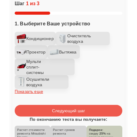
Шаг
1 из 3
1. Выберите Ваше устройство
Очиститель
Кондиционер
воздуха
Проектор
Вытяжка
Мульти
сплит-
системы
Осушители
воздуха
Показать еще
Следующий шаг
По окончанию теста вы получаете:
Расчет стоимости
Расчет сроков
Подарок:
ремонта Mitsubishi
ремонта
скидку
25%
на