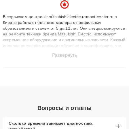
В сервисном центре kir.mitsubishielectric-remont-center.ru в
Кирове работают опытные мастера с профильным
образованием и стажем от 5 до 12 лет. Они специализируются
на ремонте техники бренда Mitsubishi Electric, используют
современное оборудование и оригинальные запчасти. Каждый
инженер регулярно проходит обучение и сертификацию, что
позволяет быстро и точноdiagnostikировать поломки и
Развернуть
восстанавливать технику с сохранением гарантии до 3 лет.
Наши мастера решают сложные случаи: от замены матриц и
материнских плат до ремонта после залития и восстановления
данных. Благодаря высокой квалификации и ответственному
подходу клиенты получают быстрый, качественный ремонт и
понятные объяснения по результатам диагностики.
Вопросы и ответы
Сколько времени занимает диагностика
+
устройства?