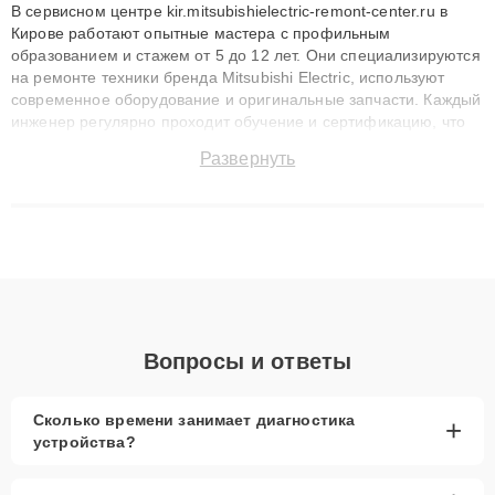
В сервисном центре kir.mitsubishielectric-remont-center.ru в
Кирове работают опытные мастера с профильным
образованием и стажем от 5 до 12 лет. Они специализируются
на ремонте техники бренда Mitsubishi Electric, используют
современное оборудование и оригинальные запчасти. Каждый
инженер регулярно проходит обучение и сертификацию, что
позволяет быстро и точноdiagnostikировать поломки и
Развернуть
восстанавливать технику с сохранением гарантии до 3 лет.
Наши мастера решают сложные случаи: от замены матриц и
материнских плат до ремонта после залития и восстановления
данных. Благодаря высокой квалификации и ответственному
подходу клиенты получают быстрый, качественный ремонт и
понятные объяснения по результатам диагностики.
Вопросы и ответы
Сколько времени занимает диагностика
+
устройства?