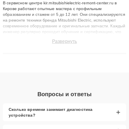
В сервисном центре kir.mitsubishielectric-remont-center.ru в
Кирове работают опытные мастера с профильным
образованием и стажем от 5 до 12 лет. Они специализируются
на ремонте техники бренда Mitsubishi Electric, используют
современное оборудование и оригинальные запчасти. Каждый
инженер регулярно проходит обучение и сертификацию, что
позволяет быстро и точноdiagnostikировать поломки и
Развернуть
восстанавливать технику с сохранением гарантии до 3 лет.
Наши мастера решают сложные случаи: от замены матриц и
материнских плат до ремонта после залития и восстановления
данных. Благодаря высокой квалификации и ответственному
подходу клиенты получают быстрый, качественный ремонт и
понятные объяснения по результатам диагностики.
Вопросы и ответы
Сколько времени занимает диагностика
+
устройства?