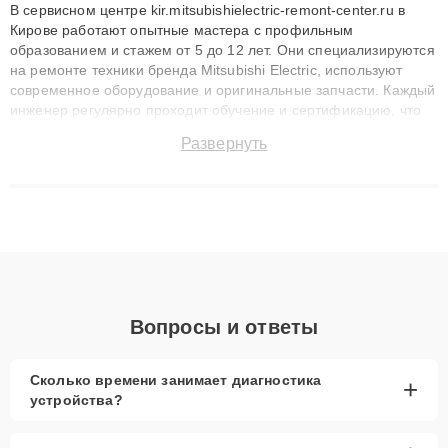
В сервисном центре kir.mitsubishielectric-remont-center.ru в
Кирове работают опытные мастера с профильным
образованием и стажем от 5 до 12 лет. Они специализируются
на ремонте техники бренда Mitsubishi Electric, используют
современное оборудование и оригинальные запчасти. Каждый
инженер регулярно проходит обучение и сертификацию, что
позволяет быстро и точноdiagnostikировать поломки и
Развернуть
восстанавливать технику с сохранением гарантии до 3 лет.
Наши мастера решают сложные случаи: от замены матриц и
материнских плат до ремонта после залития и восстановления
данных. Благодаря высокой квалификации и ответственному
подходу клиенты получают быстрый, качественный ремонт и
понятные объяснения по результатам диагностики.
Вопросы и ответы
Сколько времени занимает диагностика
+
устройства?