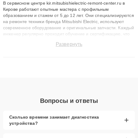
В сервисном центре kir.mitsubishielectric-remont-center.ru в
Кирове работают опытные мастера с профильным
образованием и стажем от 5 до 12 лет. Они специализируются
на ремонте техники бренда Mitsubishi Electric, используют
современное оборудование и оригинальные запчасти. Каждый
инженер регулярно проходит обучение и сертификацию, что
позволяет быстро и точноdiagnostikировать поломки и
Развернуть
восстанавливать технику с сохранением гарантии до 3 лет.
Наши мастера решают сложные случаи: от замены матриц и
материнских плат до ремонта после залития и восстановления
данных. Благодаря высокой квалификации и ответственному
подходу клиенты получают быстрый, качественный ремонт и
понятные объяснения по результатам диагностики.
Вопросы и ответы
Сколько времени занимает диагностика
+
устройства?